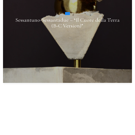
Sessantuno-Sessantadue – “Il Cuore della Terra
(B-C Version)”