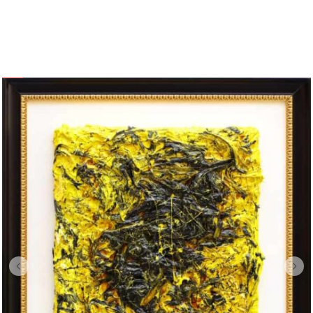
QUADRI-SCULTURE
I TAGLI
I PIU' POPOLARI
Sessanta – “Il Taglio (A Version)”