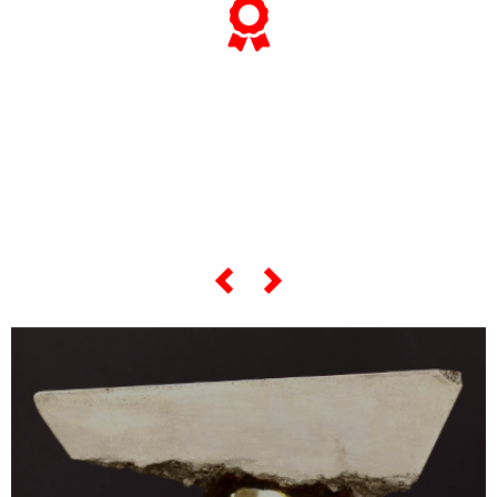
... e se vuoi sapere tutto sulle sue
"opere più celebri",
scorri lo slider qui sotto ...