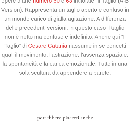
opere d’arte
numero 60
e
63
intitolate “Il Taglio (A-B
Version). Rappresenta un taglio aperto e confuso in
un mondo carico di gialla agitazione. A differenza
delle precedenti versioni, in questo caso il taglio
non è netto ma confuso e indefinito. Anche qui “Il
Taglio” di
Cesare Catania
riassume in se concetti
quali il movimento, l’astrazione, l’assenza spaziale,
la spontaneità e la carica emozionale. Tutto in una
sola scultura da appendere a parete.
… potrebbero piacerti anche …
OPERE IN MOSTRA A PIACENZA 2023