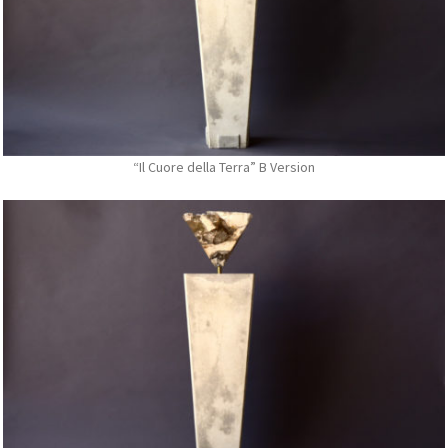
“Il Cuore della Terra” B Version