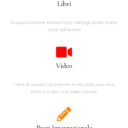
Libri
In questa sezione troverai tutti i dettagli sui libri d'arte
scritti dall'Autore
Video
L'arte di Cesare Catania non è mai stata così viva!
Entra e scopri i suoi video tutorial.
Press Internazionale