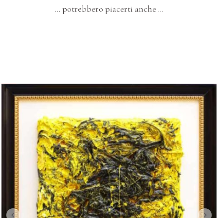
… potrebbero piacerti anche …
OPERE IN MOSTRA A PIACENZA 2023
QUADRI-SCULTURE
I TAGLI
I PIU' POPOLARI
Sessanta – “Il Taglio (A Version)”