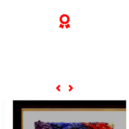
... e se vuoi sapere tutto sulle sue
"opere più celebri",
scorri lo slider qui sotto ...