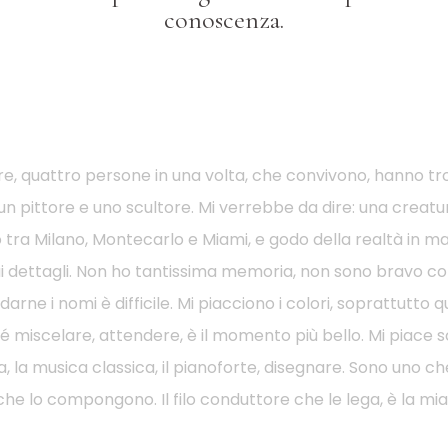
conoscenza.
re, quattro persone in una volta, che convivono, hanno tr
 un pittore e uno scultore. Mi verrebbe da dire: una creatur
tra Milano, Montecarlo e Miami, e godo della realtà in m
o ai dettagli. Non ho tantissima memoria, non sono bravo 
darne i nomi è difficile. Mi piacciono i colori, soprattutto
miscelare, attendere, è il momento più bello. Mi piace scol
a musica classica, il pianoforte, disegnare. Sono uno che 
che lo compongono. Il filo conduttore che le lega, è la mia 