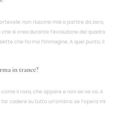
o?
tevole: non riuscirei mai a partire da zero,
ne che si crea durante l’evoluzione del quadro
 palette che forma l’immagine. A quel punto, il
orma in trance?
sì come il rosa, che appare e non se ne va. A
 far cadere su tutto un’ombra: se l’opera mi