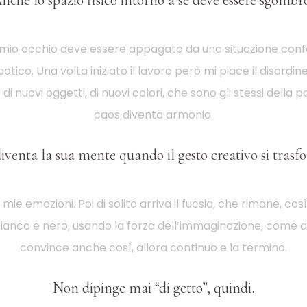
nche lo spazio fisico intorno a sé deve essere sgombr
mio occhio deve essere appagato da una situazione confor
otico. Una volta iniziato il lavoro però mi piace il disordi
di nuovi oggetti, di nuovi colori, che sono gli stessi della
caos diventa armonia.
diventa la sua mente quando il gesto creativo si trasf
 mie emozioni. Poi di solito arriva il fucsia, che rimane, co
bianco e nero, usando la forza dell’immaginazione, come a
convince anche così, allora continuo e la termino.
Non dipinge mai “di getto”, quindi.