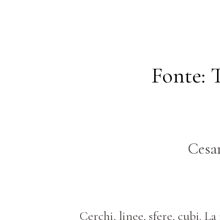
Fonte: 
Cesar
Cerchi, linee, sfere, cubi. L