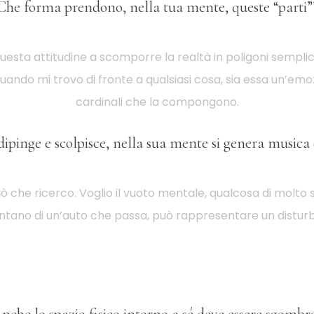
Che forma prendono, nella tua mente, queste “parti”
questa attitudine a scomporre la realtà in poligoni semplici
uando mi trovo di fronte a qualsiasi cosa, sia essa un’emoz
cardinali che la compongono.
pinge e scolpisce, nella sua mente si genera musica o
 ciò che ricerco. Voglio il vuoto mentale, qualcosa di molto s
ntano di un’auto che passa, può rappresentare un disturb