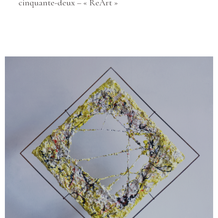
cinquante-deux – « ReArt »