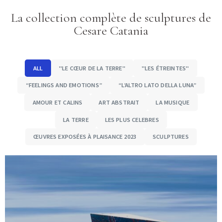
La collection complète de sculptures de
Cesare Catania
ALL
"LE CŒUR DE LA TERRE"
"LES ÉTREINTES"
“FEELINGS AND EMOTIONS”
“L’ALTRO LATO DELLA LUNA”
AMOUR ET CALINS
ART ABSTRAIT
LA MUSIQUE
LA TERRE
LES PLUS CELEBRES
ŒUVRES EXPOSÉES À PLAISANCE 2023
SCULPTURES