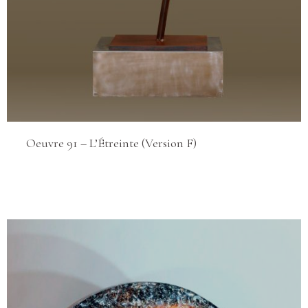
Oeuvre 91 – L’Étreinte (Version F)