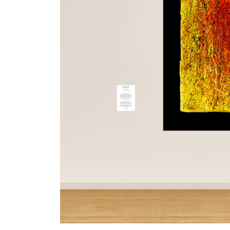
06_dett_lato_04