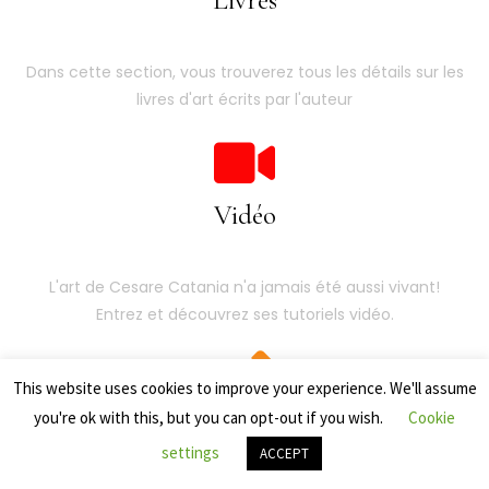
Livres
Dans cette section, vous trouverez tous les détails sur les
livres d'art écrits par l'auteur
Vidéo
L'art de Cesare Catania n'a jamais été aussi vivant!
Entrez et découvrez ses tutoriels vidéo.
This website uses cookies to improve your experience. We'll assume
you're ok with this, but you can opt-out if you wish.
Cookie
Presse internationale
settings
ACCEPT