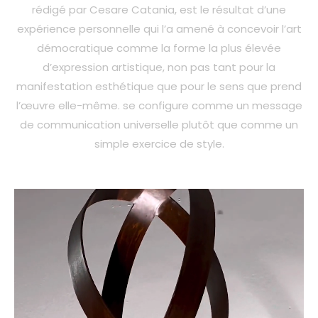
rédigé par Cesare Catania, est le résultat d’une
expérience personnelle qui l’a amené à concevoir l’art
démocratique comme la forme la plus élevée
d’expression artistique, non pas tant pour la
manifestation esthétique que pour le sens que prend
l’œuvre elle-même. se configure comme un message
de communication universelle plutôt que comme un
simple exercice de style.