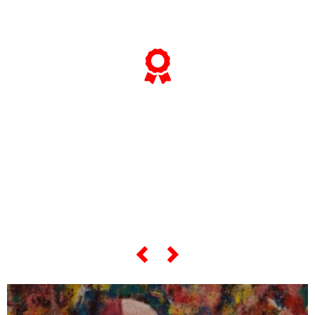
... et si vous voulez tout savoir sur
ses
"œuvres les plus célèbres",
faites défiler le curseur ci-dessous...