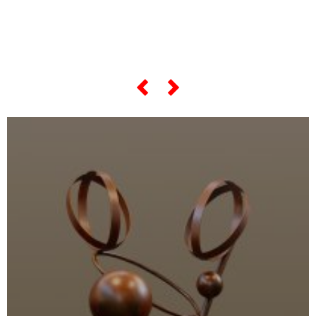
scorri lo slider qui sotto ...
Quarantatre – “La Violinista di Barcello
Version)”