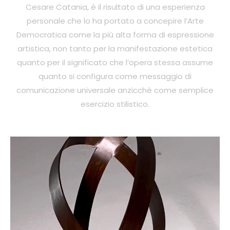
Cesare Catania, è il risultato di una esperienza
personale che lo ha portato a concepire l’Arte
Democratica come la più alta forma di espressione
artistica, non tanto per la manifestazione estetica
quanto per il significato che l’opera stessa assume
quanto si configura come messaggio di
comunicazione universale anzicchè come semplice
esercizio stilistico.