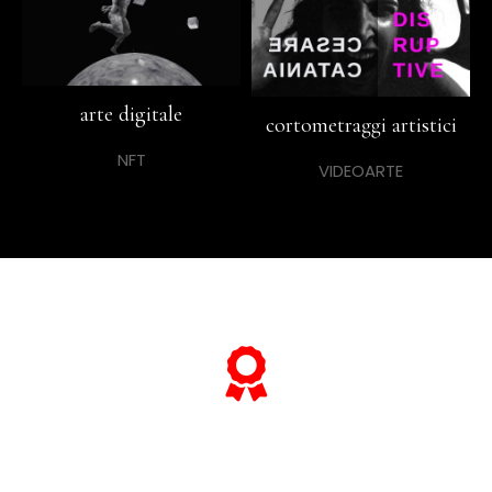
arte digitale
cortometraggi artistici
NFT
VIDEOARTE
... e se vuoi sapere tutto sulle sue
"opere più celebri",