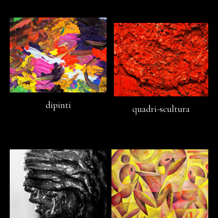
dipinti
quadri-scultura