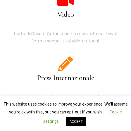
Video
L'arte di Cesare Catania non è mai stata così viva!
Entra e scopri i suoi video tutorial.
Press Internazionale
Cosa dice la stampa internazionale
This website uses cookies to improve your experience. We'll assume
sull'Artista e sulla sua arte?
you're ok with this, but you can opt-out if you wish.
Cookie
settings
ACCEPT