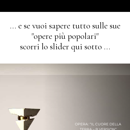
... e se vuoi sapere tutto sulle sue
"opere più popolari"
scorri lo slider qui sotto ...
OPERA: “IL CUORE DELLA
TERRA – B VERSION”