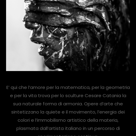
E’ qui che l’amore per la matematica, per la geometria
e per la vita trova per lo sculture Cesare Catania la
sua naturale forma di armonia. Opere d’arte che
sintetizzano la quiete e il movimento, l’energia dei
colori e l’immobilismo artistico della materia,
plasmata dall’artista italiano in un percorso di