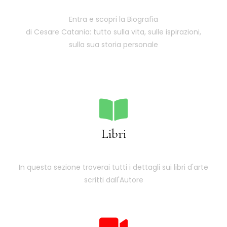
Entra e scopri la Biografia
di Cesare Catania: tutto sulla vita, sulle ispirazioni,
sulla sua storia personale
Libri
In questa sezione troverai tutti i dettagli sui libri d'arte
scritti dall'Autore