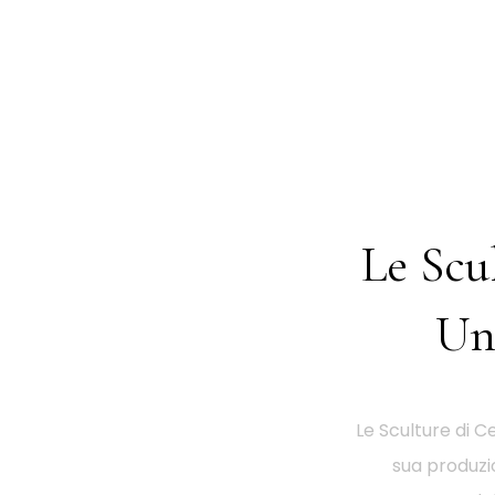
Le Scu
Un
Le Sculture di C
sua produzio