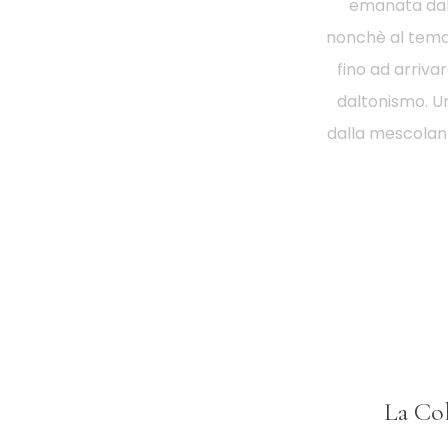
emanata dal n
nonchè al tema 
fino ad arrivar
daltonismo. U
dalla mescolanza
La Col