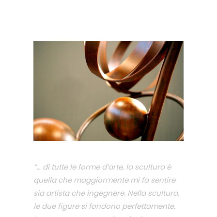
“… di tutte le forme d’arte, la scultura è
quella che maggiormente mi fa sentire
sia artista che ingegnere. Nella scultura,
le due figure si fondono perfettamente.