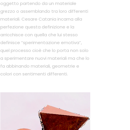
oggetto partendo da un materiale
grezzo o assemblando tra loro differenti
materiali. Cesare Catania incarna alla
perfezione questa definizione e la
arricchisce con quella che lui stesso
definisce “sperimentazione emotiva”,
quel processo cioè che lo porta non solo
a sperimentare nuovi materiali ma che lo
fa abbinando materiali, geometrie e
colori con sentimenti differenti.