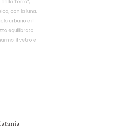
 della Terra”,
ca, con la luna,
iclo urbano e il
to equilibrato
marmo, il vetro e
Catania