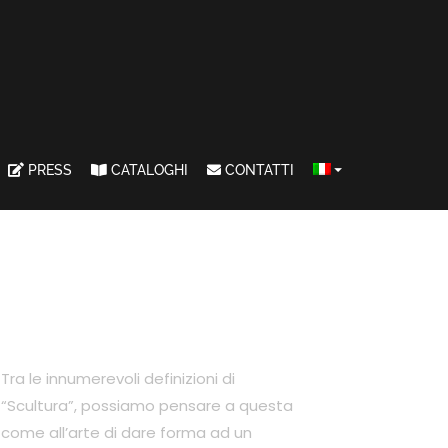
PRESS
CATALOGHI
CONTATTI
Tra le innumerevoli definizioni di
“Scultura”, possiamo pensare a questa
come all’arte di dare forma ad un