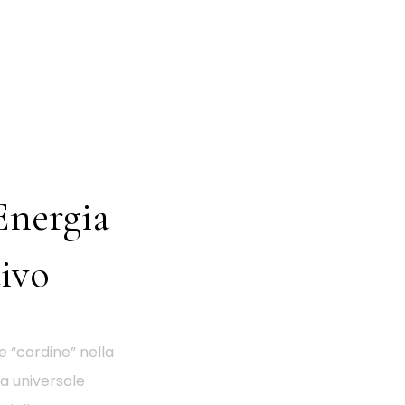
Energia
ivo
e “cardine” nella
ia universale