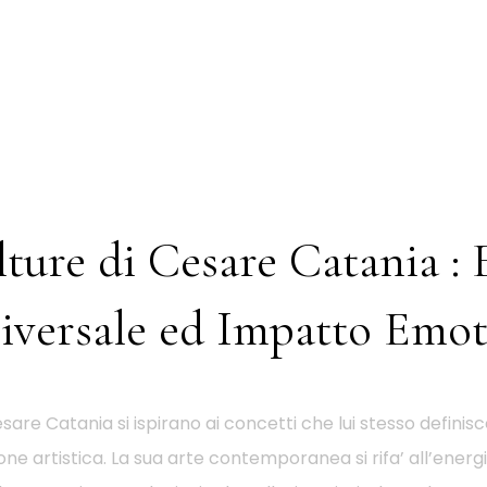
lture di Cesare Catania : 
iversale ed Impatto Emot
esare Catania si ispirano ai concetti che lui stesso definisc
ne artistica. La sua arte contemporanea si rifa’ all’energ