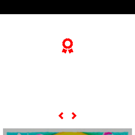
… e se vuoi sapere tutto sulle sue
“opere più celebri”,
scorri lo slider qui sotto …