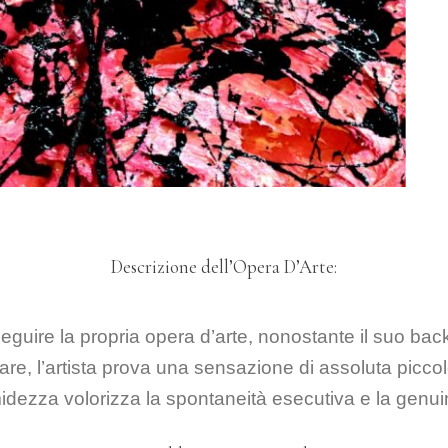
Descrizione dell’Opera D’Arte:
guire la propria opera d’arte, nonostante il suo bac
E
re, l’artista prova una sensazione di assoluta piccol
 A
midezza volorizza la spontaneità esecutiva e la genuin
QUADRI-SCULTURE