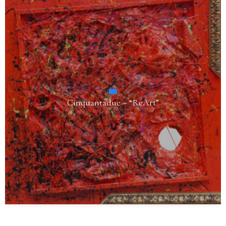
Cinquantadue – “ReArt”