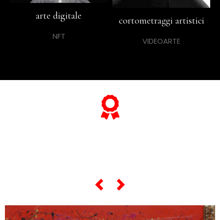
arte digitale
cortometraggi artistici
NFT
VIDEOARTE
… e se vuoi sapere tutto sulle sue
“opere più celebri”,
scorri lo slider qui sotto …