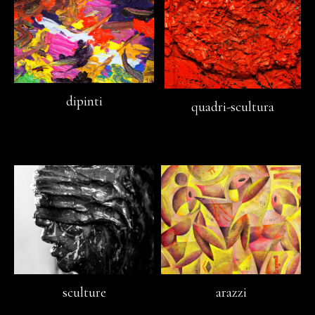
dipinti
quadri-scultura
sculture
arazzi