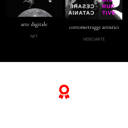
arte digitale
cortometraggi artistici
NFT
VIDEOARTE
… e se vuoi sapere tutto sulle sue
“opere più celebri”,