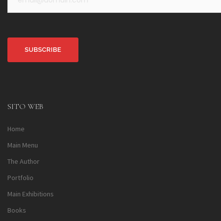
Alternative:
SITO WEB
Home
Main Menu
The Author
Portfolio
Main Exhibitions
Books