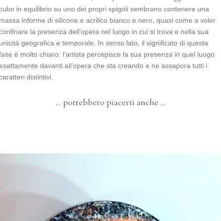
cubo in equilibrio su uno dei propri spigoli sembrano contenere una
massa informe di silicone e acrilico bianco e nero, quasi come a voler
confinare la presenza dell’opera nel luogo in cui si trova e nella sua
unicità geografica e temporale. In senso lato, il significato di questa
fase è molto chiaro: l’artista percepisce la sua presenza in quel luogo
esattamente davanti all’opera che sta creando e ne assapora tutti i
SCULTURE
caratteri distintivi.
"L'ALTRO LATO DELLA LUNA"
Opera 95 – Arlecchino
… potrebbero piacerti anche …