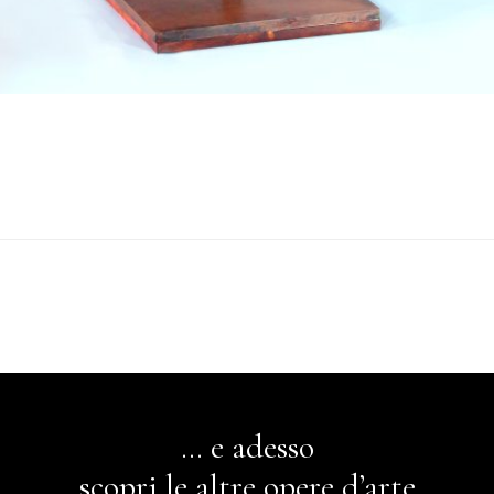
*
… e adesso
scopri le altre opere d’arte