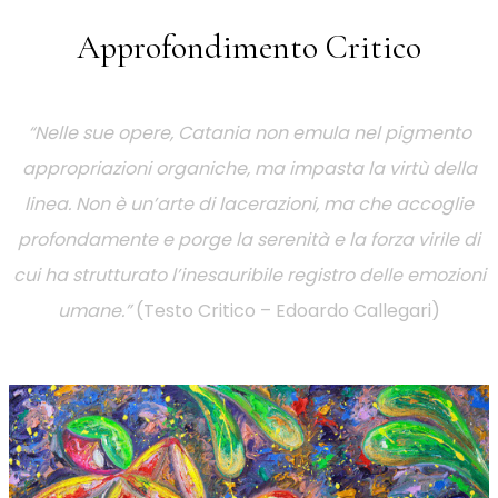
Approfondimento Critico
“Nelle sue opere, Catania non emula nel pigmento
appropriazioni organiche, ma impasta la virtù della
linea. Non è un’arte di lacerazioni, ma che accoglie
profondamente e porge la serenità e la forza virile di
cui ha strutturato l’inesauribile registro delle emozioni
umane.”
(Testo Critico – Edoardo Callegari)