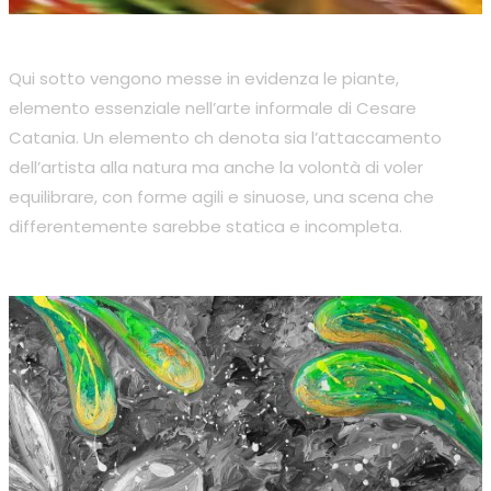
Qui sotto vengono messe in evidenza le piante,
elemento essenziale nell’arte informale di Cesare
Catania. Un elemento ch denota sia l’attaccamento
dell’artista alla natura ma anche la volontà di voler
equilibrare, con forme agili e sinuose, una scena che
differentemente sarebbe statica e incompleta.