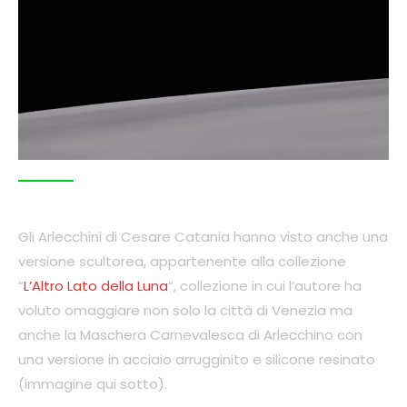
Gli Arlecchini di Cesare Catania hanno visto anche una
versione scultorea, appartenente alla collezione
“
L’Altro Lato della Luna
“, collezione in cui l’autore ha
voluto omaggiare non solo la città di Venezia ma
anche la Maschera Carnevalesca di Arlecchino con
una versione in acciaio arrugginito e silicone resinato
(immagine qui sotto).