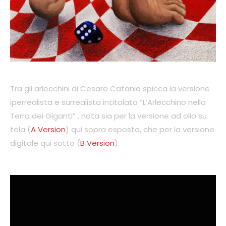
Tra gli arlecchini di Cesare Catania spicca la versione
iperrealista e surrealista intitolata “L’Arlecchino nella
Terra dei Giganti” , nota sia per la versione ad olio su
tela (
A Version
) qui sopra esposta, che per la versione
digitale qui sotto (
B Version
).