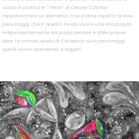
corpo. In pratica le “Teste” di Cesare Catania
rappresentano un elemento a se stante rispetto ai suoi
personaggi, che in questo modo vivono una vita propria
indipendentemente dai propri pensieri e dalle proprie
idee. Un mondo quello di Catania in cui in personaggi
quindi vivono spensierati e leggeri.