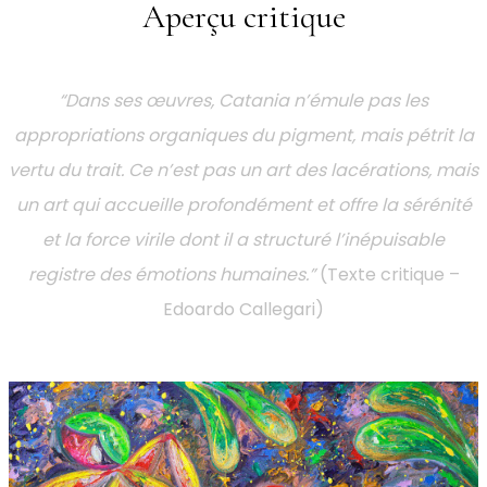
Aperçu critique
“Dans ses œuvres, Catania n’émule pas les
appropriations organiques du pigment, mais pétrit la
vertu du trait. Ce n’est pas un art des lacérations, mais
un art qui accueille profondément et offre la sérénité
et la force virile dont il a structuré l’inépuisable
registre des émotions humaines.”
(Texte critique –
Edoardo Callegari)