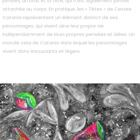
jambes, un bras et la tête, qui n’est également jamais
attachée au corps. En pratique, les « Têtes » de Cesare
Catania représentent un élément distinct de ses
personnages, qui vivent ainsi leur propre vie
indépendamment de leurs propres pensées et idées. Un
monde celui de Catania dans lequel les personnages
vivent donc insouciants et légers.