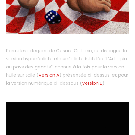
Parmi les arlequins de Cesare Catania, se distingue la
version hyperréaliste et surréaliste intitulée “L’Arlequin
au pays des géants”, connue à la fois pour la version
huile sur toile (
Version A
) présentée ci-dessus, et pour
la version numérique ci-dessous (
Version B
).