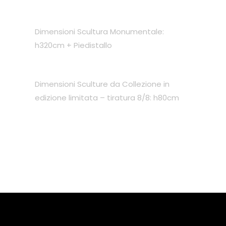
Dimensioni Scultura Monumentale:
h320cm + Piedistallo
Dimensioni Sculture da Collezione in
edizione limitata – tiratura 8/8: h80cm