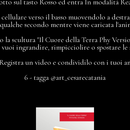
 sotto sul tasto Rosso ed entra In modalità R
l cellulare verso il basso muovendolo a destra 
 qualche secondo mentre viene caricata l'an
so la scultura "Il Cuore della Terra Phy Ver
e vuoi ingrandire, rimpicciolire o spostare le
 Registra un video e condividilo con i tuoi a
6 - tagga @art_cesarecatania