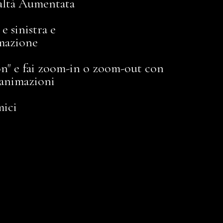
ealtà Aumentata
e sinistra e
imazione
sion" e fai zoom-in o zoom-out con
 animazioni
mici