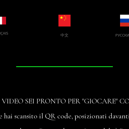
ÇAIS
РУССКИ
中文
 VIDEO SEI PRONTO PER "GIOCARE" 
e hai scansito il QR code, posizionati davant