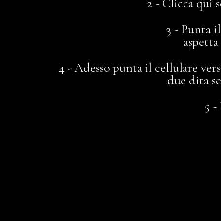
2 - Clicca qui
3 - Punta i
aspetta
4 - Adesso punta il cellulare ver
due dita s
5 -