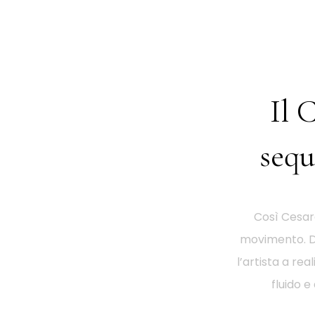
Il 
sequ
Così Cesare
movimento. Da
l’artista a re
fluido 