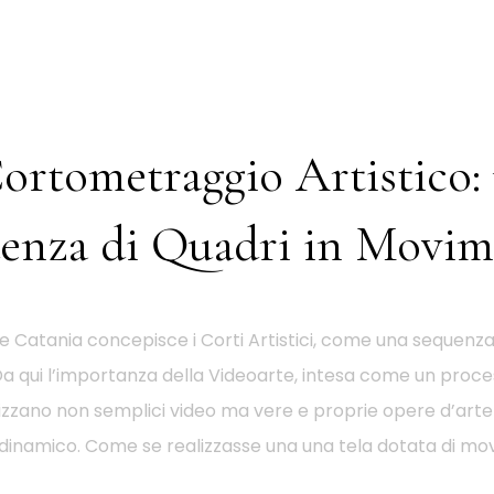
Cortometraggio Artistico:
enza di Quadri in Movi
 Catania concepisce i Corti Artistici, come una sequenza 
 qui l’importanza della Videoarte, intesa come un proc
alizzano non semplici video ma vere e proprie opere d’ar
e dinamico. Come se realizzasse una una tela dotata di mo