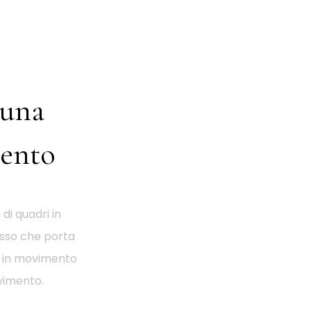
 una
mento
di quadri in
esso che porta
te in movimento
vimento.