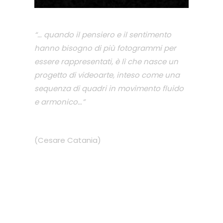
“… quando il pensiero e il sentimento
hanno bisogno di più fotogrammi per
essere rappresentati, è lì che nasce un
progetto di videoarte, inteso come una
sequenza di quadri in movimento fluido
e armonico…”
(Cesare Catania)