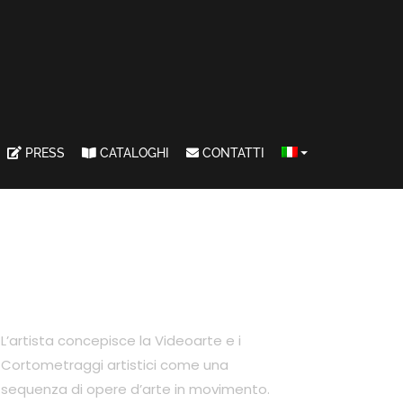
PRESS
CATALOGHI
CONTATTI
L’artista concepisce la Videoarte e i
Cortometraggi artistici come una
sequenza di opere d’arte in movimento.