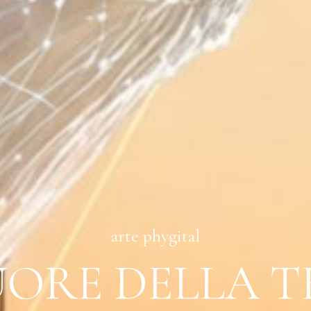
arte phygital
UORE DELLA 