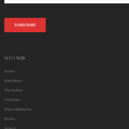
Alternative:
SITO WEB
Home
Main Menu
The Author
Portfolio
Main Exhibitions
Books
Videos