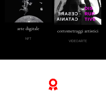
arte digitale
cortometraggi artistici
NFT
VIDEOARTE
... e se vuoi sapere tutto sulle sue