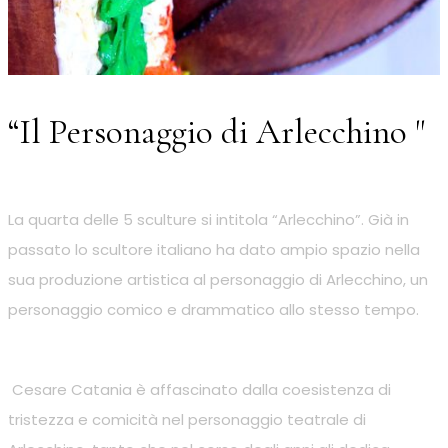
“Il Personaggio di Arlecchino "
La quarta delle 5 sculture si intitola “Arlecchino”. Già in
passato lo scultore italiano ha dato ampio spazio nella
sua produzione artistica al personaggio di Arlecchino, un
personaggio comico e drammatico allo stesso tempo.
Cesare Catania è affascinato dalla coesistenza di
tristezza e comicità nel personaggio teatrale di