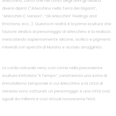
Arlecchino, tanto che nel corso degli anni gli dedica
diversi dipinti (“Arlecchino nella Terra dei Giganti”,
“Arlecchini C Version”, “Gli Arlecchini” Feelings and
Emotions, ecc…). Questa in realtà è la prima scultura che
l’autore dedica al personaggio di arlecchino e la realizza
mescolando sapientemente silicone, acrilico e pigmenti
minerali con specchi di Murano e acciaio arrugginito.
La corda naturale nera, così come nella precedente
scultura intitolata “Il Tempo”, caratterizza una sorta di
immobilismo temporale in cui Arlecchino e la città di
Venezia sono catturati: un personaggio e una città così
uguali da millenni e così attuali nonostante l’età.