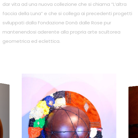
dar vita ad una nuova collezione che si chiama “L’altra
faccia della Luna” e che si collega ai precedenti progetti
sviluppati dalla Fondazione Donà dalle Rose pur
mantenendosi aderente alla propria arte scultorea
geometrica ed eclettica.