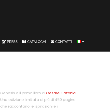
PRESS
CATALOGHI
CONTATTI
Genesis è il primo libro di
Cesare Catania
.
Una edizione limitata di più di 450 pagine
che raccontano le ispirazioni e i