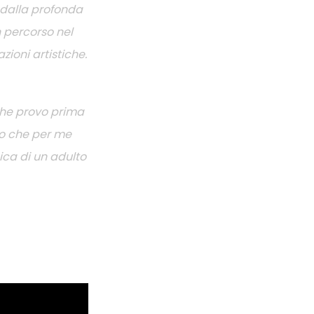
a dalla profonda
 percorso nel
zioni artistiche.
che provo prima
llo che per me
ica di un adulto