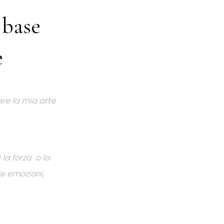
 base
e
ere la mia arte
la forza o la
ie emozioni,