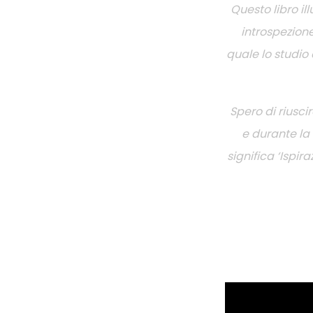
Questo libro il
introspezion
quale lo studio 
Spero di riusc
e durante la 
significa ‘Ispi