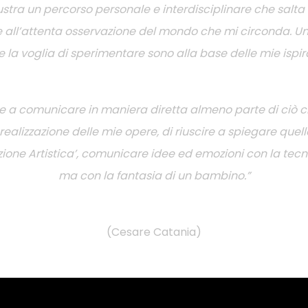
lustra un percorso personale e interdisciplinare che salt
e all’attenta osservazione del mondo che mi circonda. Un
e la voglia di sperimentare sono alla base delle mie ispira
ire a comunicare in maniera diretta almeno parte di ciò 
realizzazione delle mie opere, di riuscire a spiegare que
razione Artistica’, comunicare idee ed emozioni con la tecn
ma con la fantasia di un bambino.”
(Cesare Catania)