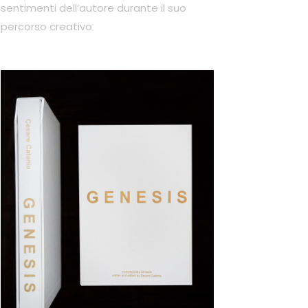
sentimenti dell’autore durante il suo
percorso creativo