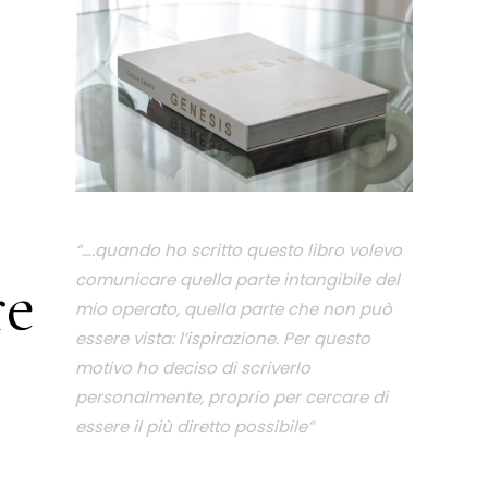
“….quando ho scritto questo libro volevo
re
comunicare quella parte intangibile del
mio operato, quella parte che non può
essere vista: l’ispirazione. Per questo
motivo ho deciso di scriverlo
personalmente, proprio per cercare di
essere il più diretto possibile”