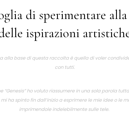
oglia di sperimentare alla
delle ispirazioni artistich
ta alla base di questa raccolta è quella di voler condivid
con tutti.
ne “Genesis” ho voluto riassumere in una sola parola tutta 
mi ha spinto fin dall’inizio a esprimere le mie idee o le m
imprimendole indelebilmente sulle tele.