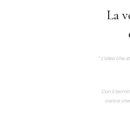
La v
” L’Idea che s
Con il termi
carica che 