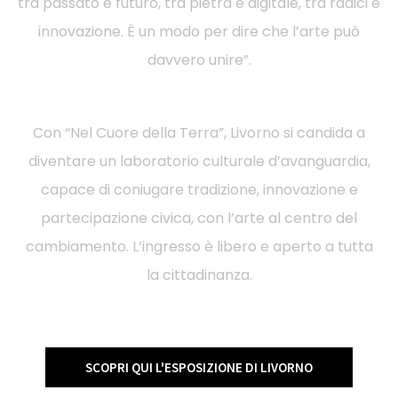
tra passato e futuro, tra pietra e digitale, tra radici e
innovazione. È un modo per dire che l’arte può
davvero unire”.
Con “Nel Cuore della Terra”, Livorno si candida a
diventare un laboratorio culturale d’avanguardia,
capace di coniugare tradizione, innovazione e
partecipazione civica, con l’arte al centro del
cambiamento. L’ingresso è libero e aperto a tutta
la cittadinanza.
SCOPRI QUI L'ESPOSIZIONE DI LIVORNO