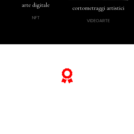
arte digitale
cortometraggi artistici
NFT
VIDEOARTE
... e se vuoi sapere tutto sulle sue
"opere più celebri",
scorri lo slider qui sotto ...