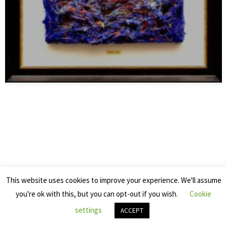
This website uses cookies to improve your experience. We'll assume
oppure
you're ok with this, but you can opt-out if you wish.
Cookie
torna al menù principale
settings
ACCEPT