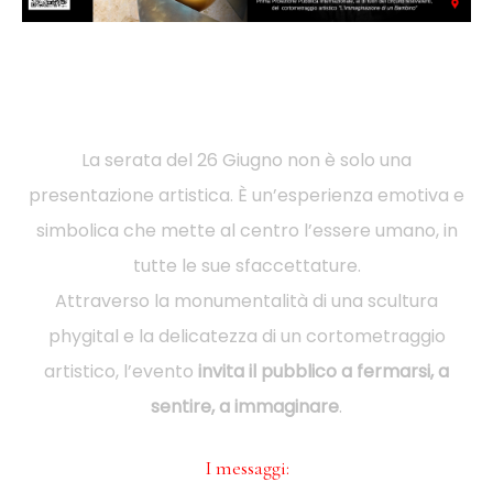
La serata del 26 Giugno non è solo una
presentazione artistica. È un’esperienza emotiva e
simbolica che mette al centro l’essere umano, in
tutte le sue sfaccettature.
Attraverso la monumentalità di una scultura
phygital e la delicatezza di un cortometraggio
artistico, l’evento
invita il pubblico a fermarsi, a
sentire, a immaginare
.
I messaggi: