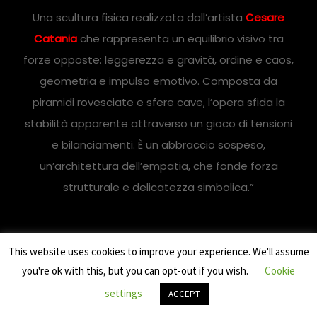
Una scultura fisica realizzata dall’artista
Cesare
Catania
che rappresenta un equilibrio visivo tra
forze opposte: leggerezza e gravità, ordine e caos,
geometria e impulso emotivo. Composta da
piramidi rovesciate e sfere cave, l’opera sfida la
stabilità apparente attraverso un gioco di tensioni
e bilanciamenti. È un abbraccio sospeso,
un’architettura dell’empatia, che fonde forza
strutturale e delicatezza simbolica.”
This website uses cookies to improve your experience. We'll assume
you're ok with this, but you can opt-out if you wish.
Cookie
settings
ACCEPT