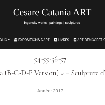
OLIO
EXPOSITIONS D’ART
LIVRES
ART DÉMOCRATI
54-55-56-57
na (B-C-D-E Version) » – Sculpture 
Année: 2017