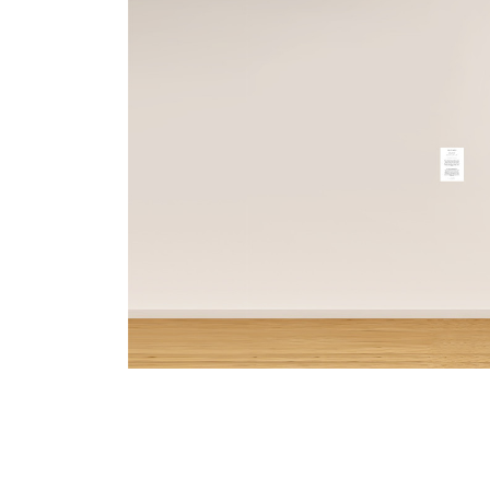
ATANIA ART - FINAOSTA - PHOTO 7-min
ART -
6-min