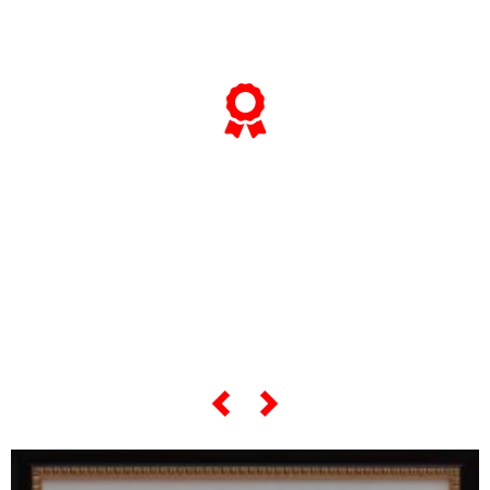
... et si vous voulez tout savoir sur
ses
"œuvres les plus célèbres",
faites défiler le curseur ci-dessous...