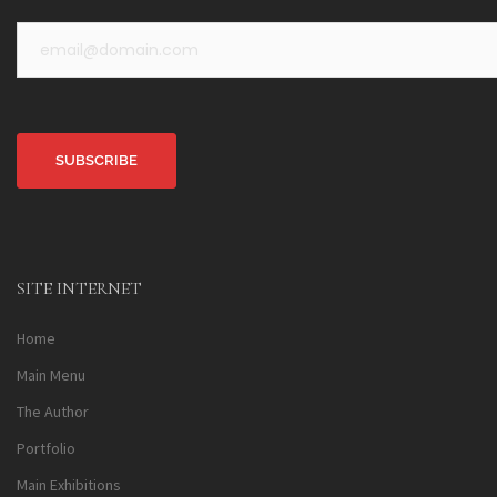
Alternative:
SITE INTERNET
Home
Main Menu
The Author
Portfolio
Main Exhibitions