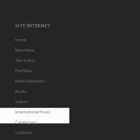
SITE INTERNET
Home
Main Menu
The Author
Portfolio
Main Exhibitions
Books
Videos
International Press
Catalogues
Contacts