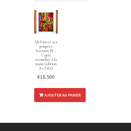
Aleftina et ses
poupées
(version B) –
Copie
retouchée à la
main (édition
8 + PdA)
€
18.500
AJOUTER AU PANIER