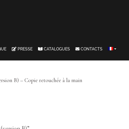
QUE
PRESSE
CATALOGUES
CONTACTS
ersion B) – Copie retouchée à la main
 (version B)”