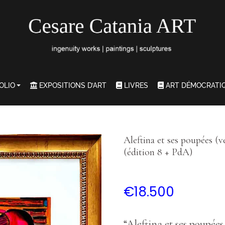
OLIO
EXPOSITIONS D’ART
LIVRES
ART DÉMOCRATI
Aleftina et ses poupées (v
(édition 8 + PdA)
€
18.500
“Aleftina et ses poupées