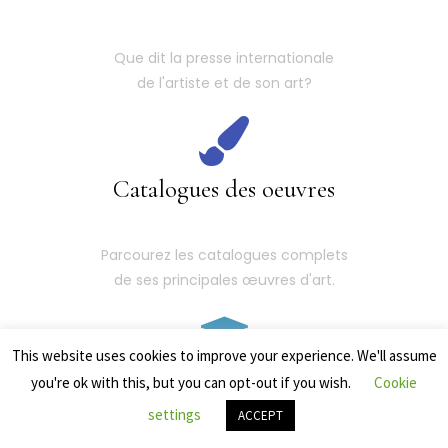
Que dit la presse internationale
de l'artiste et de son art?
Catalogues des oeuvres
Parcourez les catalogues complets
de ses principales œuvres d'art.
This website uses cookies to improve your experience. We'll assume
Les dernières expositions
you're ok with this, but you can opt-out if you wish.
Cookie
settings
ACCEPT