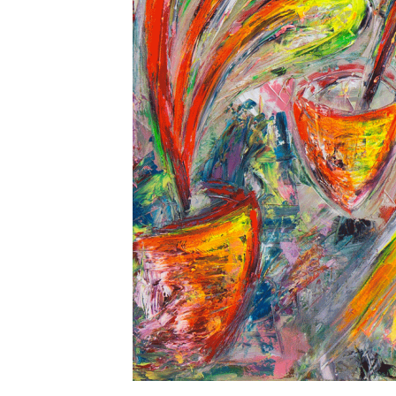
49-donna-che-dipinge-7