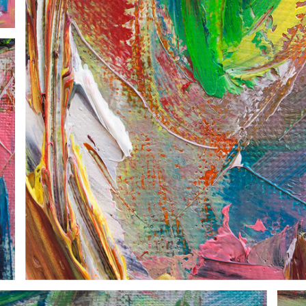
49-donna-che-dipinge-4