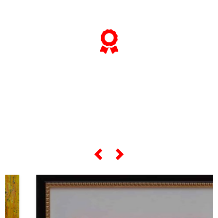
... e se vuoi sapere tutto sulle sue
"opere più celebri",
scorri lo slider qui sotto ...