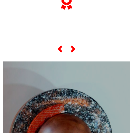
... e se vuoi sapere tutto sulle sue
"opere più celebri",
scorri lo slider qui sotto ...
Trentotto – “Gli Arlecchini (B Version)”