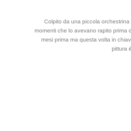
Colpito da una piccola orchestrina 
momenti che lo avevano rapito prima del
mesi prima ma questa volta in chiav
pittura 
SICA
Q
u
a
r
a
n
a
d
u
e
–
L
a
V
o
in
a d
i
a
r
c
e
lo
n
a
A
V
io
n
B
”
MUSICA
DIPINTI
Trentasette – “Gospel”