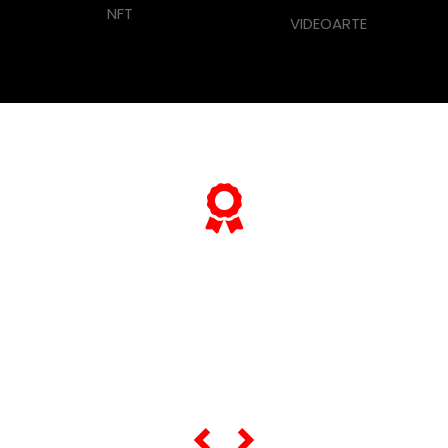
NFT
VIDEOARTE
... e se vuoi sapere tutto sulle sue
"opere più celebri",
scorri lo slider qui sotto ...