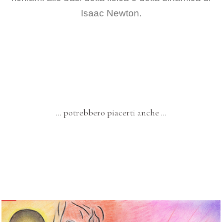
Isaac Newton.
… potrebbero piacerti anche …
I SOGNI E LA METAFISICA
Trentaquattro – “Composizione Artistica”
DIPINTI