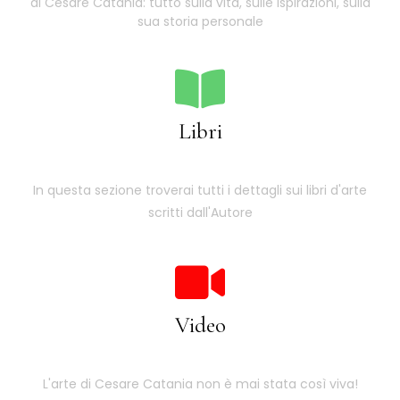
di Cesare Catania: tutto sulla vita, sulle ispirazioni, sulla
sua storia personale
Libri
In questa sezione troverai tutti i dettagli sui libri d'arte
scritti dall'Autore
Video
L'arte di Cesare Catania non è mai stata così viva!