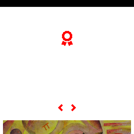
... e se vuoi sapere tutto sulle sue
"opere più celebri",
scorri lo slider qui sotto ...