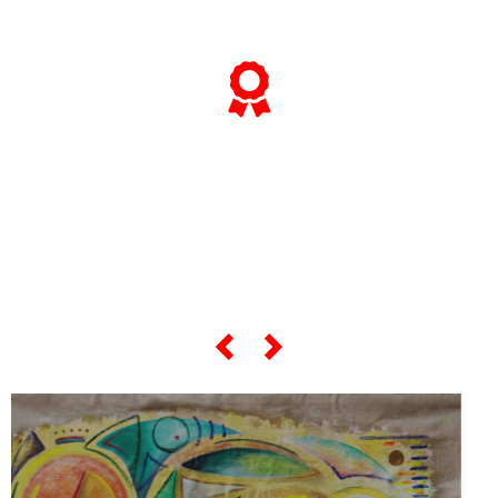
... e se vuoi sapere tutto sulle sue
"opere più celebri",
scorri lo slider qui sotto ...