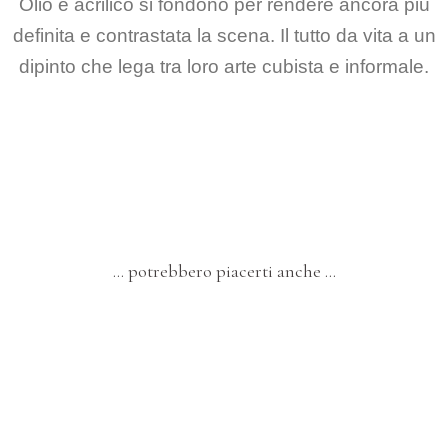
Olio e acrilico si fondono per rendere ancora più
definita e contrastata la scena. Il tutto da vita a un
dipinto che lega tra loro arte cubista e informale.
… potrebbero piacerti anche …
GLI ARLECCHINI
Arlecchino nella Terra d
Giganti 
Version 
Arte digitale 
N
DIGITAL ART – NFT
T