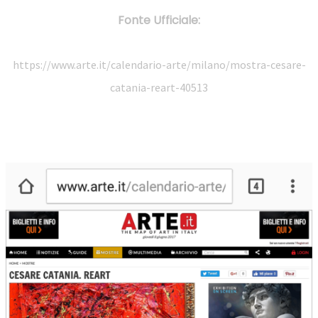
Fonte Ufficiale:
https://www.arte.it/calendario-arte/milano/mostra-cesare-
catania-reart-40513