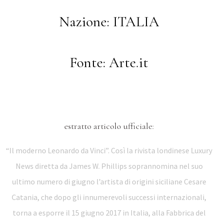
Nazione: ITALIA
Fonte: Arte.it
estratto articolo ufficiale:
“Il moderno Leonardo da Vinci”. Così la rivista londinese Luxury
News diretta da James W. Phillips soprannomina nel suo
ultimo numero di giugno l’artista di origini siciliane Cesare
Catania, che dopo gli innumerevoli successi internazionali,
torna a esporre il 15 giugno 2017 in Italia, alla Fabbrica del