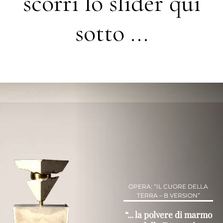
scorri lo slider qui
sotto ...
OPERA: “IL CUORE DELLA
TERRA – B VERSION”
“... la polvere di marmo