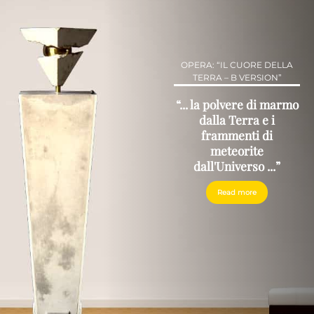
OPERA: “IL CUORE DELLA
TERRA – B VERSION”
“... la polvere di marmo
dalla Terra e i
frammenti di
meteorite
dall'Universo ...”
Read more