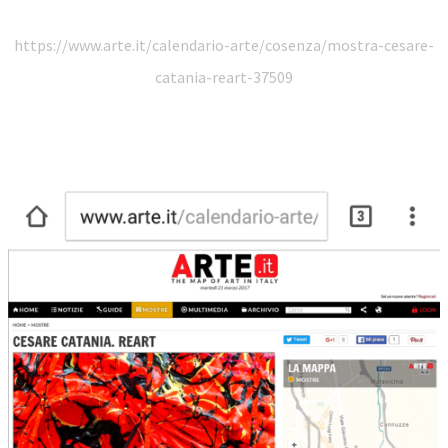
https://www.arte.it/calendario-arte/cosenza/mostra-cesare-
catania-reart-37509