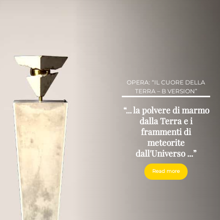
OPERA: “IL CUORE DELLA
TERRA – B VERSION”
“... la polvere di marmo
dalla Terra e i
frammenti di
meteorite
dall'Universo ...”
Read more