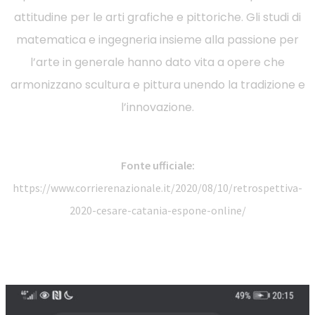
attitudine per le arti grafiche e pittoriche. Gli studi di
matematica e ingegneria insieme alla passione per
l’arte in generale hanno dato vita a opere che
armonizzano scultura e pittura unendo la tradizione e
l’innovazione.
Fonte ufficiale:
https://www.corrierenazionale.it/2020/08/10/retrospettiva-
2020-cesare-catania-espone-online/