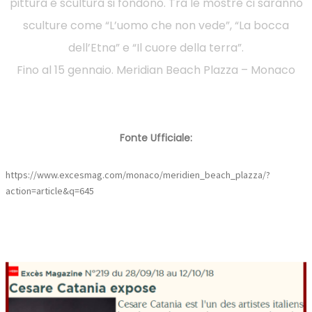
pittura e scultura si fondono. Tra le mostre ci saranno
sculture come “L’uomo che non vede”, “La bocca
dell’Etna” e “Il cuore della terra”.
Fino al 15 gennaio. Meridian Beach Plazza – Monaco
Fonte Ufficiale:
https://www.excesmag.com/monaco/meridien_beach_plazza/?
action=article&q=645