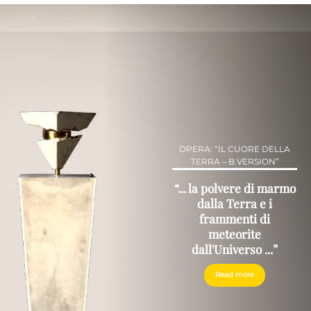
OPERA: “IL CUORE DELLA
TERRA – B VERSION”
“... la polvere di marmo
dalla Terra e i
frammenti di
meteorite
dall'Universo ...”
Read more