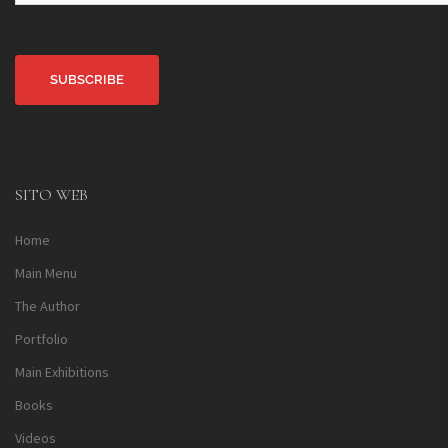
Alternative:
SITO WEB
Home
Main Menu
The Author
Portfolio
Main Exhibitions
Books
Videos