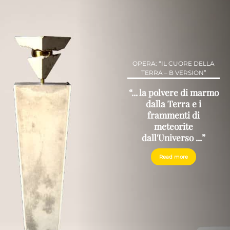
OPERA: “IL CUORE DELLA
TERRA – B VERSION”
“... la polvere di marmo
dalla Terra e i
frammenti di
meteorite
dall'Universo ...”
Read more