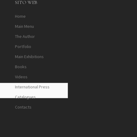
SITO WEB
Home
Main Menu
The Author
Portfolio
Main Exhibitions
Books
Videos
International Press
Catalogues
Contacts