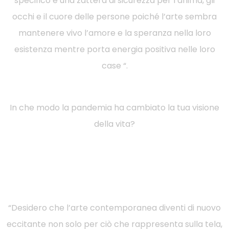
specifico è una zattera di sicurezza per l’anima, gli
occhi e il cuore delle persone poiché l’arte sembra
mantenere vivo l’amore e la speranza nella loro
esistenza mentre porta energia positiva nelle loro
case “.
In che modo la pandemia ha cambiato la tua visione
della vita?
“Desidero che l’arte contemporanea diventi di nuovo
eccitante non solo per ciò che rappresenta sulla tela,