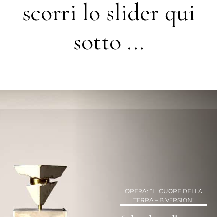
scorri lo slider qui
sotto ...
OPERA: “IL CUORE DELLA
TERRA – B VERSION”