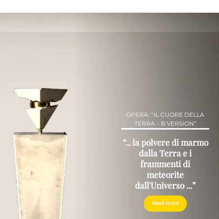
OPERA: “IL CUORE DELLA
TERRA – B VERSION”
“... la polvere di marmo
dalla Terra e i
frammenti di
meteorite
dall'Universo ...”
Read more