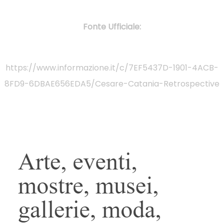
Fonte Ufficiale:
https://www.informazione.it/c/7EF5437D-1901-4ACB-
8FD9-6DBAE656EDA5/Cesare-Catania-Retrospective