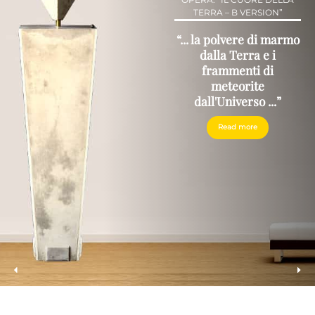
TERRA – B VERSION”
“... la polvere di marmo
dalla Terra e i
frammenti di
meteorite
dall'Universo ...”
Read more