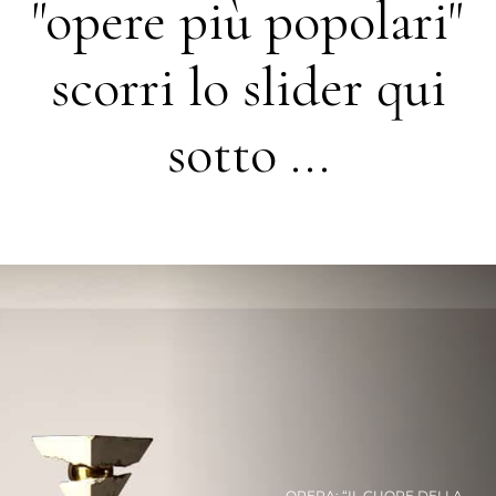
"opere più popolari"
scorri lo slider qui
sotto ...
OPERA: “IL CUORE DELLA