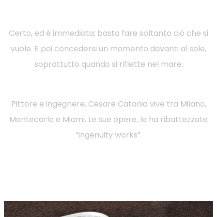
Certo, ed è immediata: basta fare soltanto ciò che si
vuole. E poi concedersi un momento davanti al sole,
soprattutto quando si riflette nel mare.
Pittore e ingegnere, Cesare Catania vive tra Milano,
Montecarlo e Miami. Le sue opere, le ha ribattezzate
“ingenuity works”.