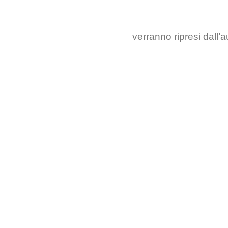
verranno ripresi dall’a
DIPINTI
I PIU' POPOLARI
LE SCIENZE E LA MATEMATIC
Quarantasei – “Autoritratto (B Version