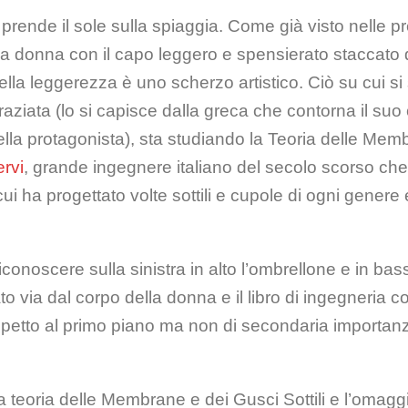
prende il sole sulla spiaggia. Come già visto nelle 
a donna con il capo leggero e spensierato staccato da
lla leggerezza è uno scherzo artistico. Ciò su cui si 
graziata (lo si capisce dalla greca che contorna il su
 della protagonista), sta studiando la Teoria delle Me
ervi
, grande ingegnere italiano del secolo scorso che
ui ha progettato volte sottili e cupole di ogni genere
onoscere sulla sinistra in alto l’ombrellone e in basso
ato via dal corpo della donna e il libro di ingegneria 
spetto al primo piano ma non di secondaria importanza,
 teoria delle Membrane e dei Gusci Sottili e l’omaggi