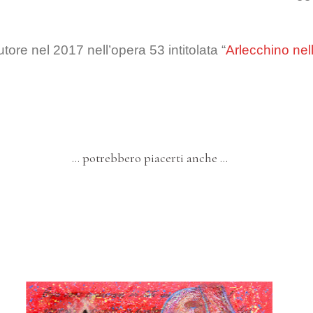
utore nel 2017 nell’opera 53 intitolata “
Arlecchino nell
… potrebbero piacerti anche …
A
)”