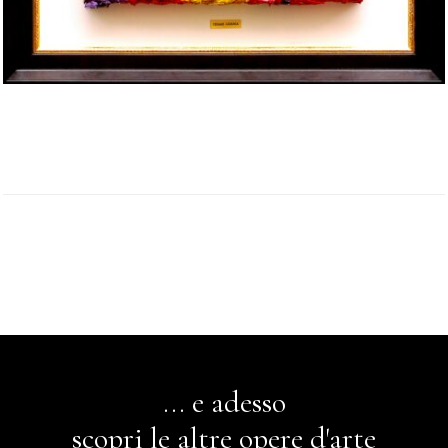
... e adesso
scopri le altre opere d'arte