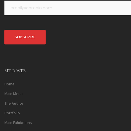
Alternative:
SITO WEB
Home
Main Menu
The Author
Portfolio
Main Exhibitions