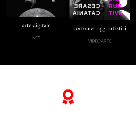
arte digitale
cortometraggi artistici
NFT
VIDEOARTE
... e se vuoi sapere tutto sulle sue
"opere più celebri",