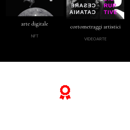
arte digitale
cortometraggi artistici
NFT
VIDEOARTE
... e se vuoi sapere tutto sulle sue
"opere più celebri",