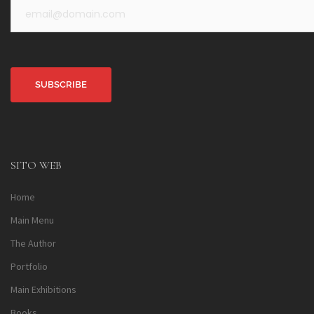
Alternative:
SITO WEB
Home
Main Menu
The Author
Portfolio
Main Exhibitions
Books