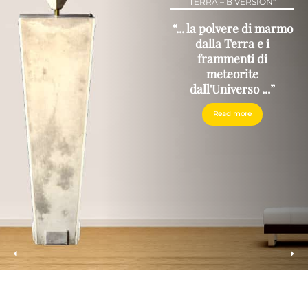
TERRA – B VERSION”
“... la polvere di marmo
dalla Terra e i
frammenti di
meteorite
dall'Universo ...”
Read more