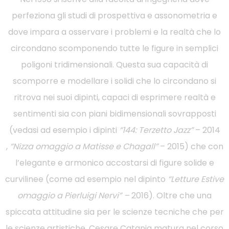
perfeziona gli studi di prospettiva e assonometria e
dove impara a osservare i problemi e la realtà che lo
circondano scomponendo tutte le figure in semplici
poligoni tridimensionali. Questa sua capacità di
scomporre e modellare i solidi che lo circondano si
ritrova nei suoi dipinti, capaci di esprimere realtà e
sentimenti sia con piani bidimensionali sovrapposti
(vedasi ad esempio i dipinti
“144: Terzetto Jazz”
– 2014
,
“Nizza omaggio a Matisse e Chagall”
– 2015) che con
l’elegante e armonico accostarsi di figure solide e
curvilinee (come ad esempio nel dipinto
“Letture Estive
omaggio a Pierluigi Nervi” –
2016). Oltre che una
spiccata attitudine sia per le scienze tecniche che per
le scienze artistiche, Cesare Catania matura nel corso